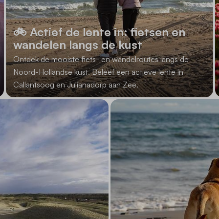
🚲 Actief de lente in: fietsen en
wandelen langs de kust
Ontdek de mooiste fiets- en wandelroutes langs de
Noord-Hollandse kust. Beleef een actieve lente in
Callantsoog en Julianadorp aan Zee.