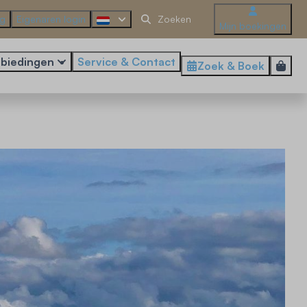
ng
Eigenaren login
Mijn boekingen
biedingen
Service & Contact
Zoek & Boek