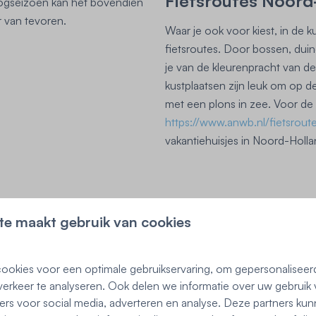
Fietsroutes Noord
 hoogseizoen kan het bovendien
ur van tevoren.
Waar je ook voor kiest, in de
fietsroutes. Door bossen, duin
je van de kleurenpracht van d
kustplaatsen zijn leuk om op de
met een plons in zee. Voor de
https://www.anwb.nl/fietsrou
vakantiehuisjes in Noord-Holland
te maakt gebruik van cookies
ookies voor een optimale gebruikservaring, om gepersonaliseer
erkeer te analyseren. Ook delen we informatie over uw gebruik 
ers voor social media, adverteren en analyse. Deze partners ku