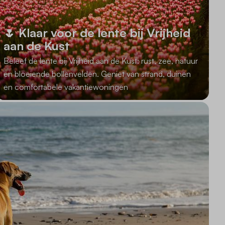
🌷 Klaar voor de lente bij Vrijheid
aan de Kust
Beleef de lente bij Vrijheid aan de Kust: rust, zee, natuur
en bloeiende bollenvelden. Geniet van strand, duinen
en comfortabele vakantiewoningen