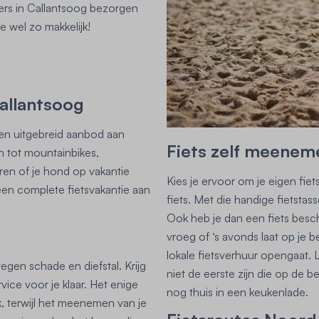
rders in Callantsoog bezorgen
e wel zo makkelijk!
Callantsoog
een uitgebreid aanbod aan
Fiets zelf meenem
en tot mountainbikes,
deren of je hond op vakantie
Kies je ervoor om je eigen fie
een complete fietsvakantie aan
fiets. Met die handige fietsta
Ook heb je dan een fiets besc
vroeg of ‘s avonds laat op je 
lokale fietsverhuur opengaat. 
tegen schade en diefstal. Krijg
niet de eerste zijn die op de 
ice voor je klaar. Het enige
nog thuis in een keukenlade.
k, terwijl het meenemen van je