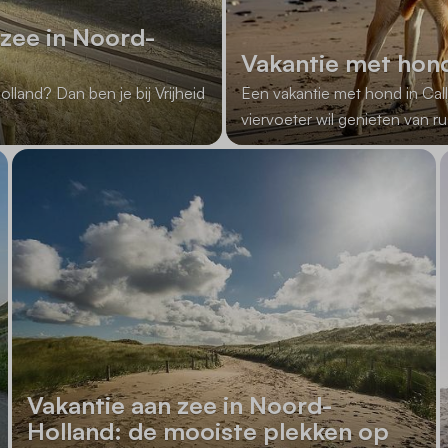
 zee in Noord-
Vakantie met hond
lland? Dan ben je bij Vrijheid
Een vakantie met hond in Call
viervoeter wil genieten van ru
Vakantie aan zee in Noord-
Holland: de mooiste plekken op