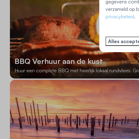
gegevens combi
verzameld op ba
privacybeleid
.
Alles accept
BBQ Verhuur aan de kust
Huur een complete BBQ met heerlijk lokaal rundvlees. Gr