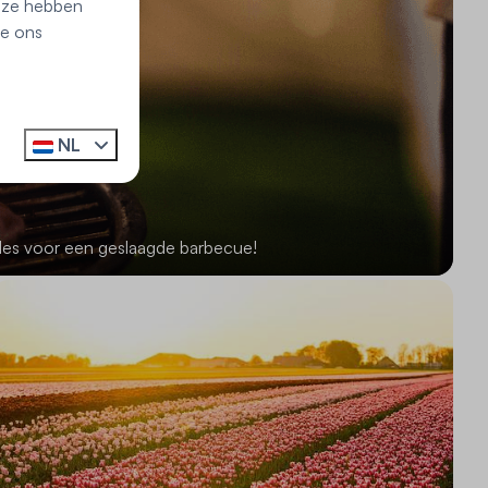
e ze hebben
ie ons
NL
lles voor een geslaagde barbecue!