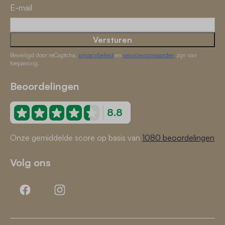
E-mail
Versturen
Beveiligd door reCaptcha,
privacybeleid
en
servicevoorwaarden
zijn van
toepassing.
Beoordelingen
8.8
Onze gemiddelde score op basis van
1080 beoordelingen
Volg ons