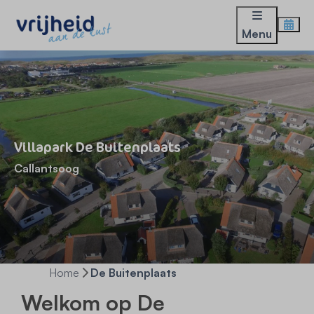
Menu
Villapark De Buitenplaats
Callantsoog
Home
De Buitenplaats
Welkom op De