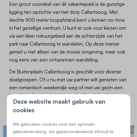
Een groot voordeel van dit vakantiepark is de gunstige
ligging ten opzichte van het dorp Callantsoog. Met
slechts 900 meter loopafstand bent u binnen no-time
in het gezellige centrum. U kunt er ook voor kiezen om
via een klein natuurgebied aan de achterzijde van het
park naar Callantsoog te wandelen. Op deze manier
geniet u niet alleen van de mooie omgeving, maar ook
nog eens van een ontspannen wandeling.
De Buitenplaats Callantsoog is geschikt voor diverse
doelgroepen. Of u nu met uw partner wilt genieten van
een romantisch weekendje weg of met uw gezin een
heerlijke vakantie wilt beleven, dit villapark heeft voor
Deze website maakt gebruik van
ieder wat wils. De luxe villa's bieden voldoende ruimte
cookies
en comfort, zodat u zich direct thuis voelt.
We gebruiken cookies voor een optimale
gebruikservaring, om gepersonaliseerde inhoud te