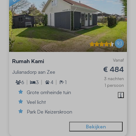
9,1
Vanaf
Rumah Kami
€ 484
Julianadorp aan Zee
3 nachten
6
3
4
1
1 persoon
Grote omheinde tuin
Veel licht
Park De Keizerskroon
Bekijken