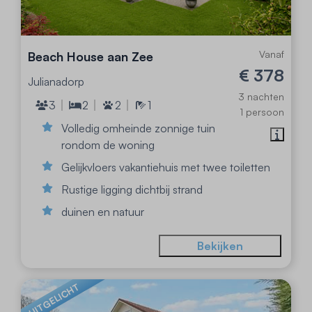
Vanaf
Beach House aan Zee
€ 378
Julianadorp
3 nachten
3
2
2
1
1 persoon
Volledig omheinde zonnige tuin
rondom de woning
Gelijkvloers vakantiehuis met twee toiletten
Rustige ligging dichtbij strand
duinen en natuur
Bekijken
UITGELICHT