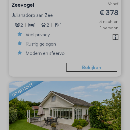
Vanaf
Zeevogel
€ 378
Julianadorp aan Zee
3 nachten
2
1
2
1
1 persoon
Veel privacy
Rustig gelegen
Modern en sfeervol
Bekijken
UITGELICHT