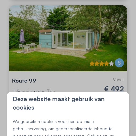
8
Vanaf
Route 99
€ 492
Julianadorp aan Zee
Deze website maakt gebruik van
3 nachten
4
2
4
1
1 persoon
cookies
Heerlijke serre
Gelijkvloers
We gebruiken cookies voor een optimale
gebruikservaring, om gepersonaliseerde inhoud te
Extra privacy
bieden en ons verkeer te analyseren. Ook delen we