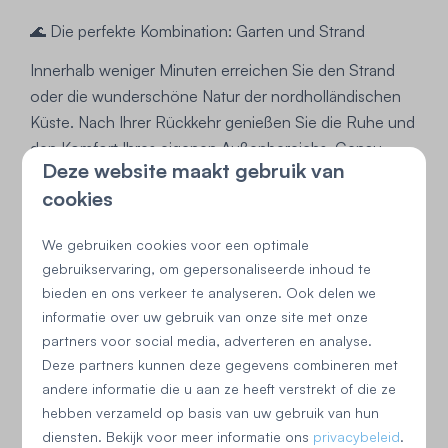
🌊 Die perfekte Kombination: Garten und Strand
Innerhalb weniger Minuten erreichen Sie den Strand
oder die wunderschöne Natur der nordholländischen
Küste. Nach Ihrer Rückkehr genießen Sie die Ruhe und
den Komfort Ihres eigenen Außenbereichs. Genau
Deze website maakt gebruik van
diese Kombination macht ein Ferienhaus mit Garten so
cookies
besonders: die Freiheit der Natur und gleichzeitig der
Komfort eines Zuhauses.
We gebruiken cookies voor een optimale
🌿 Ihr perfekter Urlaub mit Garten beginnt hier
gebruikservaring, om gepersonaliseerde inhoud te
bieden en ons verkeer te analyseren. Ook delen we
Sie suchen ein Ferienhaus am Meer mit einem Garten,
informatie over uw gebruik van onze site met onze
den Sie wirklich genießen können? Entdecken Sie das
partners voor social media, adverteren en analyse.
Angebot von Vrijheid aan de Kust und erleben Sie, wie
Deze partners kunnen deze gegevens combineren met
schön das Leben im Freien an der nordholländischen
andere informatie die u aan ze heeft verstrekt of die ze
Küste sein kann.
hebben verzameld op basis van uw gebruik van hun
diensten. Bekijk voor meer informatie ons
privacybeleid
.