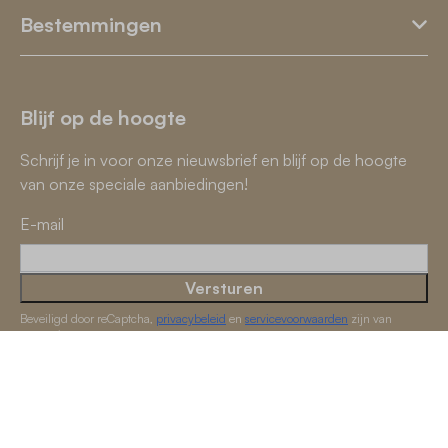
Bestemmingen
Blijf op de hoogte
Schrijf je in voor onze nieuwsbrief en blijf op de hoogte
van onze speciale aanbiedingen!
E-mail
Versturen
Beveiligd door reCaptcha,
privacybeleid
en
servicevoorwaarden
zijn van
toepassing.
Beoordelingen
8.8