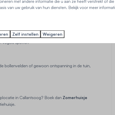
neren met andere informatie die u aan ze heeft verstrekt of di
sis van uw gebruik van hun diensten. Bekijk voor meer informat
n staat bekend om:
eren
Zelf instellen
Weigeren
 vogels spotten
 de bollenvelden of gewoon ontspanning in de tuin,
oplocatie in Callantsoog? Boek dan
Zomerhuisje
iehuisje.