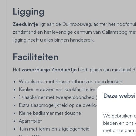
Ligging
Zeeduintje
ligt aan de Duinroosweg, achter het hoofdhuis
zandstrand en het levendige centrum van Callantsoog met w
ligging heeft u alles binnen handbereik.
Faciliteiten
Het
zomerhuisje Zeeduintje
biedt plaats aan maximaal 3
Woonkamer met knusse zithoek en open keuken
Keuken voorzien van kookfaciliteiten
Deze websi
1 slaapkamer met tweepersoonsbed (eerste verdieping)
Extra slaapmogelijkheid op de overloop (éénpersoonsb
Kleine badkamer met douche
We gebruiken c
Apart toilet
bieden en ons v
Tuin met terras en zitgelegenheid
met onze partn