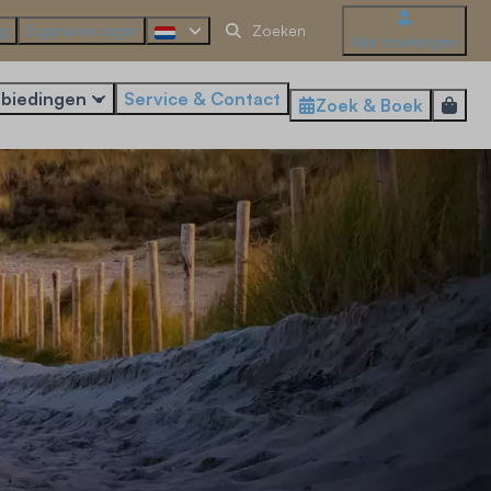
ng
Eigenaren login
Mijn boekingen
biedingen
Service & Contact
Zoek & Boek