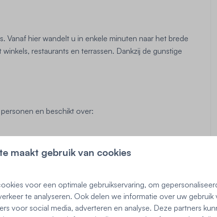
. Vanaf hier wandelt u in enkele minuten naar het brede
inkels, restaurants en terrassen. Dankzij de gunstige
 personen en beschikt over:
te maakt gebruik van cookies
ed)
ookies voor een optimale gebruikservaring, om gepersonaliseer
erkeer te analyseren. Ook delen we informatie over uw gebruik 
ers voor social media, adverteren en analyse. Deze partners ku