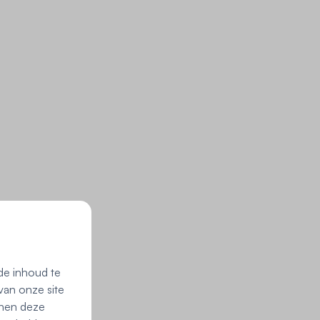
de inhoud te
van onze site
nnen deze