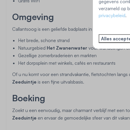
Gratis WiFi
gegevens combi
verzameld op ba
Omgeving
privacybeleid
.
Callantsoog is een geliefde badplaats in Noord-Holland e
Alles accept
Het brede, schone strand
Natuurgebied
Het Zwanenwater
voor wandelingen en
Gezellige zomerbraderieën en markten
Het dorpsplein met winkels, cafés en restaurants
Of u nu komt voor een strandvakantie, fietstochten langs
Zeeduintje
is een fijne uitvalsbasis.
Boeking
Zoekt u een eenvoudig, maar charmant verblijf met een t
Zeeduintje
en ervaar de gemoedelijke sfeer van dit vakant