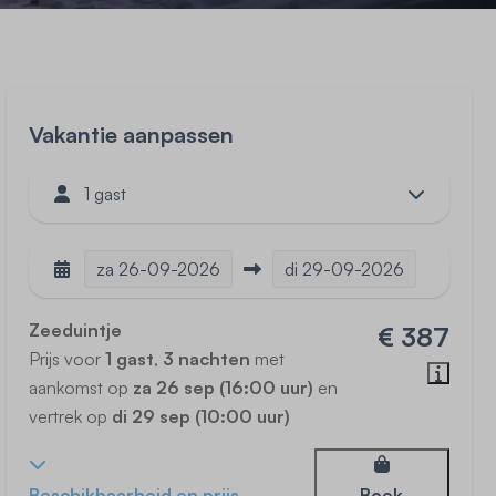
Vakantie aanpassen
1 gast
za
26-09-2026
di
29-09-2026
Zeeduintje
€ 387
Prijs voor
1 gast
,
3 nachten
met
aankomst op
za 26 sep (16:00 uur)
en
vertrek op
di 29 sep (10:00 uur)
Beschikbaarheid en prijs
Boek