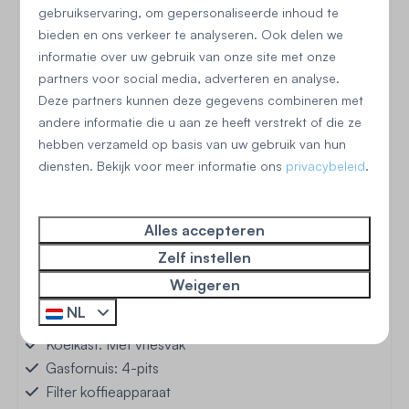
gebruikservaring, om gepersonaliseerde inhoud te
Buiten
bieden en ons verkeer te analyseren. Ook delen we
informatie over uw gebruik van onze site met onze
Omheinde tuin
partners voor social media, adverteren en analyse.
Terras: Overdekt
Deze partners kunnen deze gegevens combineren met
Tuinmeubels
andere informatie die u aan ze heeft verstrekt of die ze
hebben verzameld op basis van uw gebruik van hun
diensten. Bekijk voor meer informatie ons
privacybeleid
.
Begane grond
Alles accepteren
Zelf instellen
Keuken
Weigeren
Geen vaatwasser aanwezig
NL
Magnetron: Combimagnetron
Koelkast: Met vriesvak
Gasfornuis: 4-pits
Filter koffieapparaat