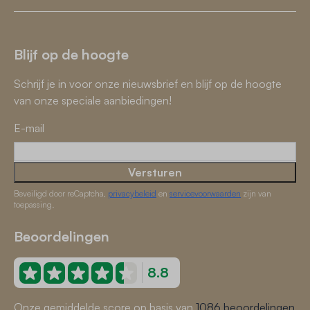
Blijf op de hoogte
Schrijf je in voor onze nieuwsbrief en blijf op de hoogte
van onze speciale aanbiedingen!
E-mail
Versturen
Beveiligd door reCaptcha,
privacybeleid
en
servicevoorwaarden
zijn van
toepassing.
Beoordelingen
8.8
Onze gemiddelde score op basis van
1086 beoordelingen