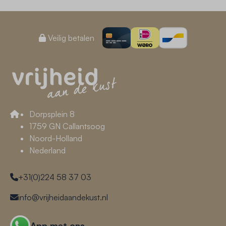
Veilig betalen
Dorpsplein 8
1759 GN Callantsoog
Noord-Holland
Nederland
+31(0)224 58 37 03
info@vrijheidaandekust.nl
App met ons