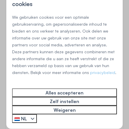
Centrale verwarming
cookies
Vloerverwarming
Droogrek
We gebruiken cookies voor een optimale
Stofzuiger
gebruikservaring, om gepersonaliseerde inhoud te
Rookmelder
bieden en ons verkeer te analyseren. Ook delen we
informatie over uw gebruik van onze site met onze
Buiten
partners voor social media, adverteren en analyse.
Deze partners kunnen deze gegevens combineren met
Omheinde tuin
andere informatie die u aan ze heeft verstrekt of die ze
Ruime privé tuin
hebben verzameld op basis van uw gebruik van hun
diensten. Bekijk voor meer informatie ons
Terras: Niet overdekt
privacybeleid
.
Tuinmeubels
Zonnewering: Parasol
Alles accepteren
Zelf instellen
Weigeren
NL
Begane grond