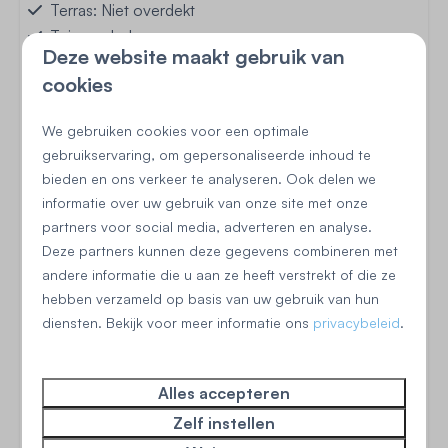
Terras: Niet overdekt
Tuinmeubels
Deze website maakt gebruik van
Speeltuin in de buurt
cookies
We gebruiken cookies voor een optimale
gebruikservaring, om gepersonaliseerde inhoud te
Begane grond
bieden en ons verkeer te analyseren. Ook delen we
informatie over uw gebruik van onze site met onze
partners voor social media, adverteren en analyse.
Woonkamer-keuken
Deze partners kunnen deze gegevens combineren met
Geen vaatwasser aanwezig
andere informatie die u aan ze heeft verstrekt of die ze
Koelkast: Met vriesvak
hebben verzameld op basis van uw gebruik van hun
Gasfornuis: 4-pits
diensten. Bekijk voor meer informatie ons
privacybeleid
.
Filter koffieapparaat
Senseo (pads)
Alles accepteren
Elektrische waterkoker
Zelf instellen
Badkamer