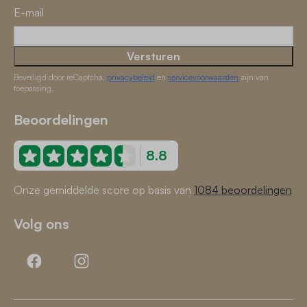
E-mail
Versturen
Beveiligd door reCaptcha,
privacybeleid
en
servicevoorwaarden
zijn van
toepassing.
Beoordelingen
8.8
Onze gemiddelde score op basis van
1084 beoordelingen
Volg ons