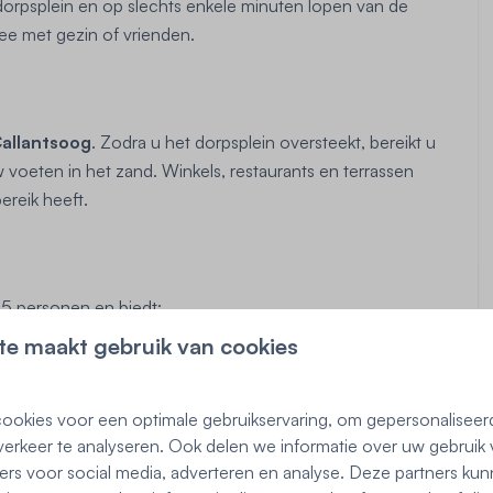
et dorpsplein en op slechts enkele minuten lopen van de
ee met gezin of vrienden.
allantsoog
. Zodra u het dorpsplein oversteekt, bereikt u
voeten in het zand. Winkels, restaurants en terrassen
ereik heeft.
 5 personen en biedt:
te maakt gebruik van cookies
g
ookies voor een optimale gebruikservaring, om gepersonaliseer
erkeer te analyseren. Ook delen we informatie over uw gebruik 
ers voor social media, adverteren en analyse. Deze partners ku