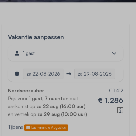
Vakantie aanpassen
1 gast
za
22-08-2026
za
29-08-2026
Nordseezauber
€ 1.412
Prijs voor
1 gast
,
7 nachten
met
€ 1.286
aankomst op
za 22 aug (16:00 uur)
en vertrek op
za 29 aug (10:00 uur)
Tijdens
Last-minute Augustus