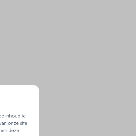
de inhoud te
van onze site
nnen deze