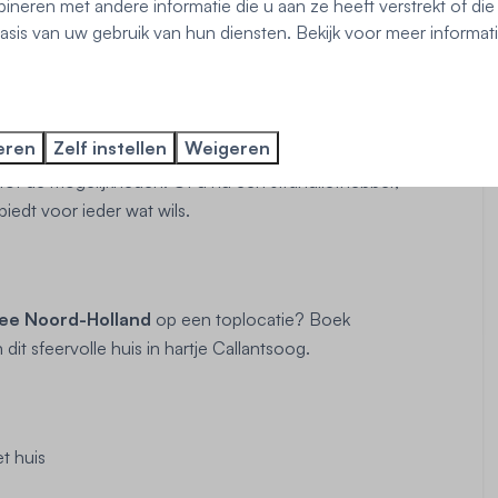
neren met andere informatie die u aan ze heeft verstrekt of di
sis van uw gebruik van hun diensten. Bekijk voor meer informat
laatsen van Noord-Holland. Geniet van het brede strand,
n fietstocht langs de duinen en bloembollenvelden.
eren
Zelf instellen
Weigeren
tot de mogelijkheden. Of u nu een strandliefhebber,
iedt voor ieder wat wils.
zee Noord-Holland
op een toplocatie? Boek
dit sfeervolle huis in hartje Callantsoog.
t huis