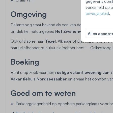
Gratis WiFi
gegevens combi
verzameld op ba
Omgeving
privacybeleid
.
Callantsoog staat bekend als een van de gezelligste badp
ontdek het natuurgebied
Het Zwanenwater
, of maak ee
Alles accept
Ook uitstapjes naar
Texel
, Alkmaar of Enkhuizen behoren 
natuurliefhebber of cultuurliefhebber bent – Callantsoog b
Boeking
Bent u op zoek naar een
rustige vakantiewoning aan 
Vakantiehuis Nordseezauber
en ervaar het comfort van 
Goed om te weten
Parkeergelegenheid op openbare parkeerplaats voor he