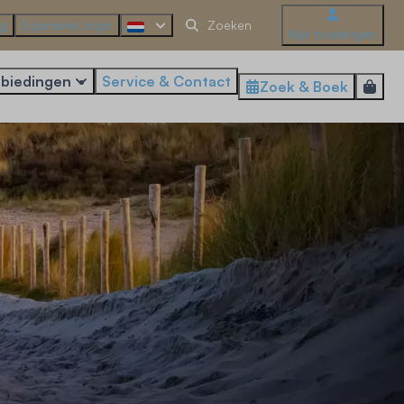
ng
Eigenaren login
Mijn boekingen
biedingen
Service & Contact
Zoek & Boek