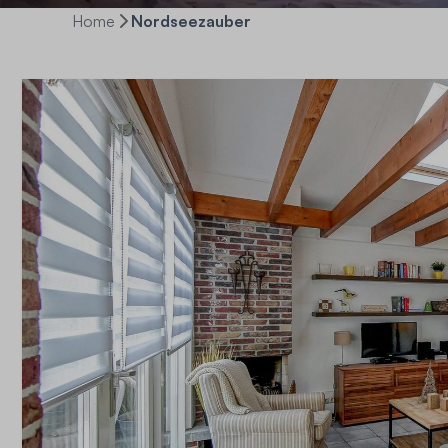
Home
Nordseezauber