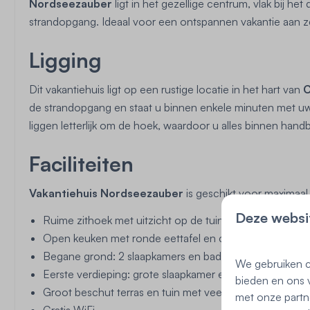
Nordseezauber
ligt in het gezellige centrum, vlak bij h
strandopgang. Ideaal voor een ontspannen vakantie aan z
Ligging
Dit vakantiehuis ligt op een rustige locatie in het hart van
C
de strandopgang en staat u binnen enkele minuten met uw 
liggen letterlijk om de hoek, waardoor u alles binnen handb
Faciliteiten
Vakantiehuis Nordseezauber
is geschikt voor maximaal
Deze websi
Ruime zithoek met uitzicht op de tuin
Open keuken met ronde eettafel en complete inrichtin
Begane grond: 2 slaapkamers en badkamer
We gebruiken c
Eerste verdieping: grote slaapkamer en extra badkamer
bieden en ons v
Groot beschut terras en tuin met veel privacy
met onze partn