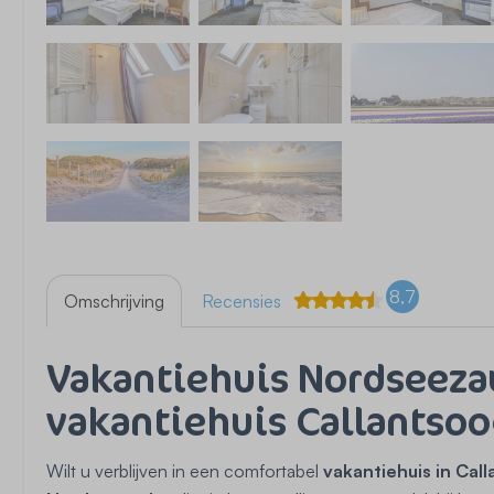
8,7
Omschrijving
Recensies
Vakantiehuis Nordseezau
vakantiehuis Callantso
Wilt u verblijven in een comfortabel
vakantiehuis in Cal