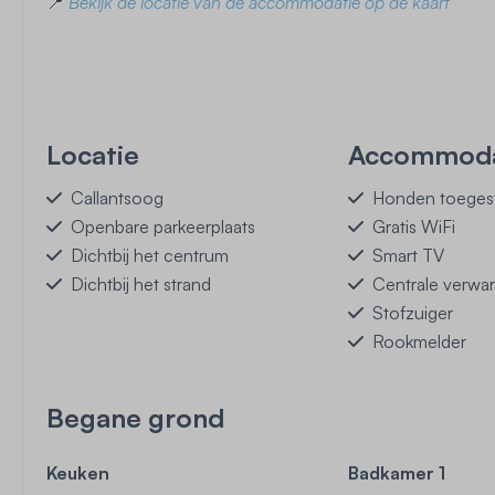
📍
Bekijk de locatie van de accommodatie op de kaart
Locatie
Accommoda
Callantsoog
Honden toegest
Openbare parkeerplaats
Gratis WiFi
Dichtbij het centrum
Smart TV
Dichtbij het strand
Centrale verwa
Stofzuiger
Rookmelder
Begane grond
Keuken
Badkamer 1