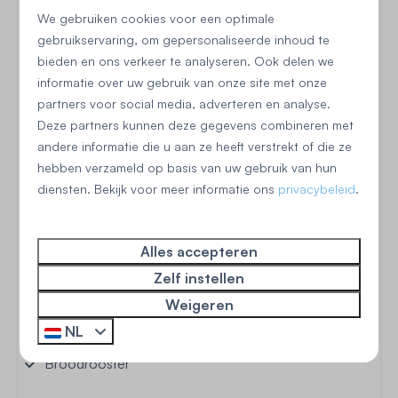
We gebruiken cookies voor een optimale
gebruikservaring, om gepersonaliseerde inhoud te
bieden en ons verkeer te analyseren. Ook delen we
informatie over uw gebruik van onze site met onze
Begane grond
partners voor social media, adverteren en analyse.
Deze partners kunnen deze gegevens combineren met
Keuken
andere informatie die u aan ze heeft verstrekt of die ze
hebben verzameld op basis van uw gebruik van hun
Vaatwasser
diensten. Bekijk voor meer informatie ons
privacybeleid
.
Oven: Heteluchtoven
Koelkast: Zonder vriesvak
Vriezer
Alles accepteren
Gasfornuis: 4-pits
Zelf instellen
Filter koffieapparaat
Weigeren
Senseo (pads)
NL
Elektrische waterkoker
Broodrooster