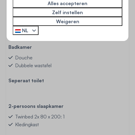
Inductie kookplaat: 4-pits
Alles accepteren
Filter koffieapparaat
Zelf instellen
Senseo (pads)
Weigeren
Elektrische waterkoker
NL
Broodrooster
Badkamer
Douche
Dubbele wastafel
Seperaat toilet
2-persoons slaapkamer
Twinbed 2x 80 x 200: 1
Kledingkast