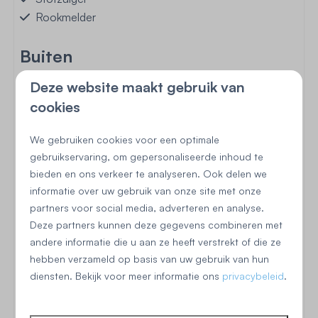
Rookmelder
Buiten
Terras: Niet overdekt
Deze website maakt gebruik van
Tuinmeubels
cookies
Tuinhuis
We gebruiken cookies voor een optimale
gebruikservaring, om gepersonaliseerde inhoud te
bieden en ons verkeer te analyseren. Ook delen we
informatie over uw gebruik van onze site met onze
Begane grond
partners voor social media, adverteren en analyse.
Deze partners kunnen deze gegevens combineren met
Keuken
andere informatie die u aan ze heeft verstrekt of die ze
hebben verzameld op basis van uw gebruik van hun
Vaatwasser
diensten. Bekijk voor meer informatie ons
privacybeleid
.
Magnetron: Combimagnetron
Koelkast: Met vriesvak