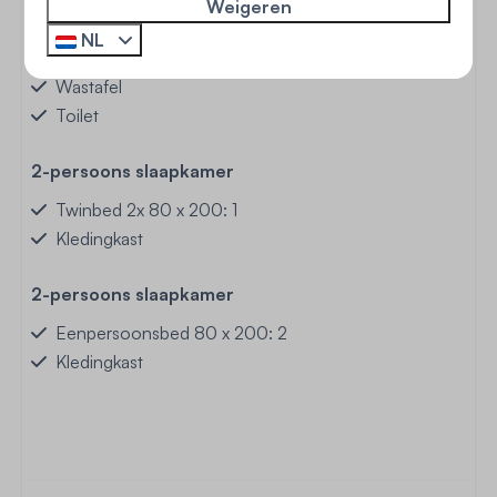
Weigeren
Badkamer
NL
Douche
Wastafel
Toilet
2-persoons slaapkamer
Twinbed 2x 80 x 200: 1
Kledingkast
2-persoons slaapkamer
Eenpersoonsbed 80 x 200: 2
Kledingkast