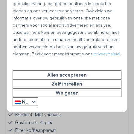
Buiten
gebruikservaring, om gepersonaliseerde inhoud te
bieden en ons verkeer te analyseren. Ook delen we
Omheinde tuin
informatie over uw gebruik van onze site met onze
Tuinmeubels
partners voor social media, adverteren en analyse.
Zonnewering: Parasol
Deze partners kunnen deze gegevens combineren met
Tuinhuis
andere informatie die u aan ze heeft verstrekt of die ze
hebben verzameld op basis van uw gebruik van hun
diensten. Bekijk voor meer informatie ons
privacybeleid
.
Begane grond
Alles accepteren
Zelf instellen
Keuken
Weigeren
Vaatwasser
NL
Magnetron: Combimagnetron
Koelkast: Met vriesvak
Gasfornuis: 4-pits
Filter koffieapparaat