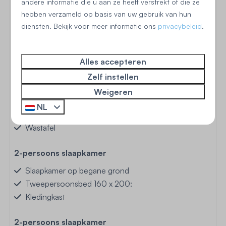
Keuken
andere informatie die u aan ze heeft verstrekt of die ze
hebben verzameld op basis van uw gebruik van hun
Oven: Heteluchtoven
diensten. Bekijk voor meer informatie ons
privacybeleid
.
Koelkast: Met vriesvak
Gasfornuis: 4-pits
Filter koffieapparaat
Alles accepteren
Senseo (pads)
Zelf instellen
Weigeren
Badkamer
NL
Douche
Wastafel
2-persoons slaapkamer
Slaapkamer op begane grond
Tweepersoonsbed 160 x 200:
Kledingkast
2-persoons slaapkamer