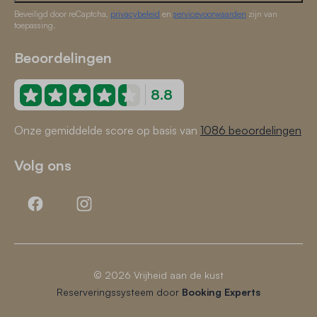
Beveiligd door reCaptcha,
privacybeleid
en
servicevoorwaarden
zijn van
toepassing.
Beoordelingen
8.8
Onze gemiddelde score op basis van
1086 beoordelingen
Volg ons
© 2026 Vrijheid aan de kust
Reserveringssysteem door
Booking Experts