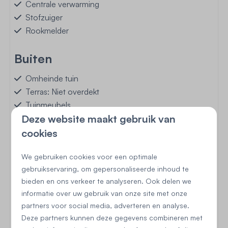
Centrale verwarming
Stofzuiger
Rookmelder
Buiten
Omheinde tuin
Terras: Niet overdekt
Tuinmeubels
Deze website maakt gebruik van
Tuinhuis
Speeltuin in de buurt
cookies
Voetbalveld
We gebruiken cookies voor een optimale
gebruikservaring, om gepersonaliseerde inhoud te
bieden en ons verkeer te analyseren. Ook delen we
informatie over uw gebruik van onze site met onze
Begane grond
partners voor social media, adverteren en analyse.
Deze partners kunnen deze gegevens combineren met