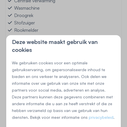
Centrale verwarming
Wasmachine
Droogrek
Stofzuiger
Rookmelder
Deze website maakt gebruik van
Buiten
cookies
Omheinde tuin
We gebruiken cookies voor een optimale
Terras: Niet overdekt
gebruikservaring, om gepersonaliseerde inhoud te
Tuinmeubels
bieden en ons verkeer te analyseren. Ook delen we
Zonnewering: Parasol
informatie over uw gebruik van onze site met onze
Speeltuin in de buurt
partners voor social media, adverteren en analyse.
Deze partners kunnen deze gegevens combineren met
andere informatie die u aan ze heeft verstrekt of die ze
hebben verzameld op basis van uw gebruik van hun
diensten. Bekijk voor meer informatie ons
privacybeleid
.
Begane grond