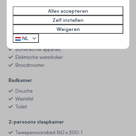
Keuken
Alles accepteren
Vaatwasser
Zelf instellen
Oven: Heteluchtoven
Weigeren
Koelkast: Zonder vriesvak
NL
Gasfornuis: 4-pits
Bonenkoffie apparaat
Elektrische waterkoker
Broodrooster
Badkamer
Douche
Wastafel
Toilet
2-persoons slaapkamer
Tweepersoonsbed 160 x 200: 1