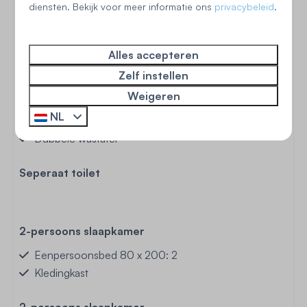
diensten. Bekijk voor meer informatie ons
privacybeleid
.
Filter koffieapparaat
Senseo (pads)
Elektrische waterkoker
Alles accepteren
Broodrooster
Zelf instellen
Weigeren
Badkamer
NL
Douche
Dubbele wastafel
Seperaat toilet
2-persoons slaapkamer
Eenpersoonsbed 80 x 200: 2
Kledingkast