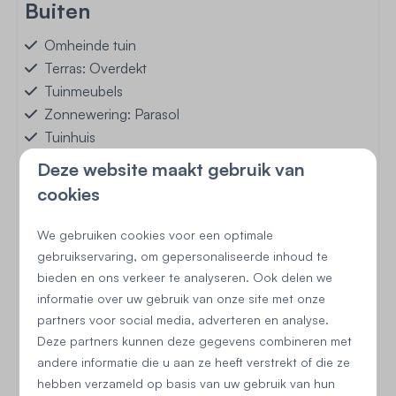
Buiten
Omheinde tuin
Terras: Overdekt
Tuinmeubels
Zonnewering: Parasol
Tuinhuis
Deze website maakt gebruik van
cookies
Begane grond
We gebruiken cookies voor een optimale
gebruikservaring, om gepersonaliseerde inhoud te
bieden en ons verkeer te analyseren. Ook delen we
Keuken
informatie over uw gebruik van onze site met onze
Vaatwasser
partners voor social media, adverteren en analyse.
Oven: Heteluchtoven
Deze partners kunnen deze gegevens combineren met
Koelkast: Met vriesvak
andere informatie die u aan ze heeft verstrekt of die ze
hebben verzameld op basis van uw gebruik van hun
Gasfornuis: 5-pits