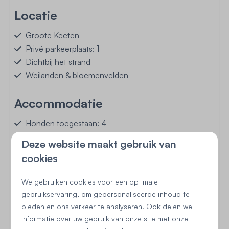
Locatie
Groote Keeten
Privé parkeerplaats: 1
Dichtbij het strand
Weilanden & bloemenvelden
Accommodatie
Honden toegestaan: 4
Gratis WiFi
Deze website maakt gebruik van
Flatscreen TV
cookies
Centrale verwarming
Vloerverwarming
We gebruiken cookies voor een optimale
Rookmelder
gebruikservaring, om gepersonaliseerde inhoud te
bieden en ons verkeer te analyseren. Ook delen we
Buiten
informatie over uw gebruik van onze site met onze