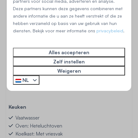
partners voor social media, adverteren en analyse.
Omheinde tuin
Deze partners kunnen deze gegevens combineren met
Ruime privé tuin
andere informatie die u aan ze heeft verstrekt of die ze
Terras: Niet overdekt
hebben verzameld op basis van uw gebruik van hun
Tuinmeubels
diensten. Bekijk voor meer informatie ons
privacybeleid
.
Alles accepteren
Zelf instellen
Begane grond
Weigeren
NL
Woonkamer
Keuken
Vaatwasser
Oven: Heteluchtoven
Koelkast: Met vriesvak