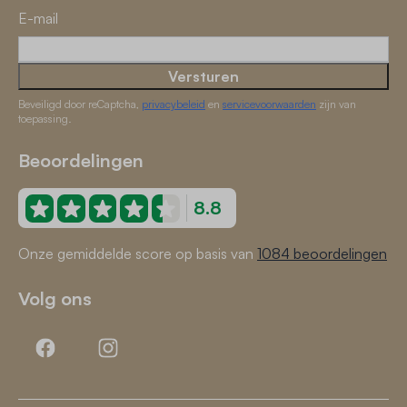
E-mail
Versturen
Beveiligd door reCaptcha,
privacybeleid
en
servicevoorwaarden
zijn van
toepassing.
Beoordelingen
8.8
Onze gemiddelde score op basis van
1084 beoordelingen
Volg ons