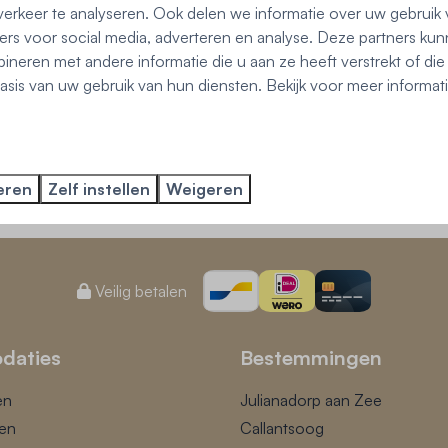
erkeer te analyseren. Ook delen we informatie over uw gebruik 
atis bezorgd bij uw vakantieadres in Callantsoog en omgeving. 
ers voor social media, adverteren en analyse. Deze partners ku
 tuinen aan de Noord-Hollandse kust
neren met andere informatie die u aan ze heeft verstrekt of di
sis van uw gebruik van hun diensten. Bekijk voor meer informat
ontspannen buitenleven. Bij Vrijheid aan de Kust vind je vakantie
aan de Kust
uur en bloeiende bollenvelden. Geniet van strand, duinen en comf
eren
Zelf instellen
Weigeren
Veilig betalen
daties
Bestemmingen
en
Julianadorp aan Zee
en
Callantsoog