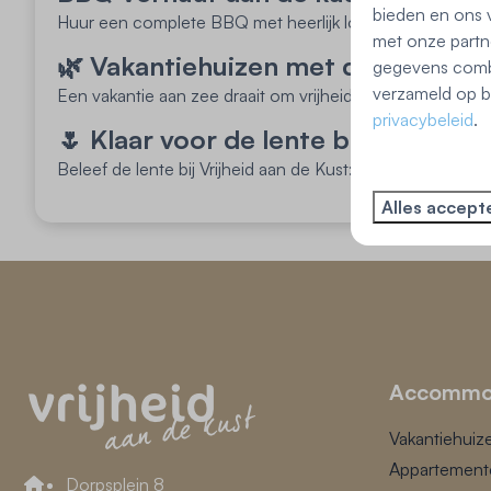
bieden en ons v
Huur een complete BBQ met heerlijk lokaal rundvlees. Gr
met onze partn
🌿 Vakantiehuizen met de mooiste
gegevens combi
verzameld op ba
Een vakantie aan zee draait om vrijheid, frisse lucht en 
privacybeleid
.
🌷 Klaar voor de lente bij Vrijheid 
Beleef de lente bij Vrijheid aan de Kust: rust, zee, nat
Alles accept
Accommo
Vakantiehuiz
Appartement
Dorpsplein 8