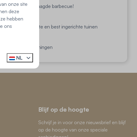
van onze site
Alles voor een geslaagde barbecue!
nnen deze
e ze hebben
ie ons
huizen met de mooiste en best ingerichte tuinen
ortabele vakantiewoningen
NL
Blijf op de hoogte
Schrijf je in voor onze nieuwsbrief en blijf
op de hoogte van onze speciale