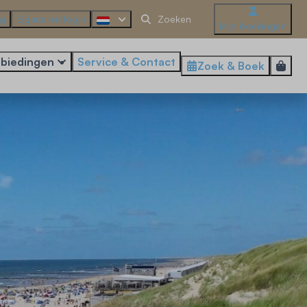
ng
Eigenaren login
Mijn boekingen
biedingen
Service & Contact
Zoek & Boek