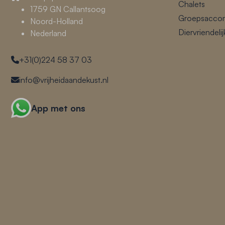
Chalets
1759 GN Callantsoog
Groepsacco
Noord-Holland
Diervriendeli
Nederland
+31(0)224 58 37 03
info@vrijheidaandekust.nl
App met ons