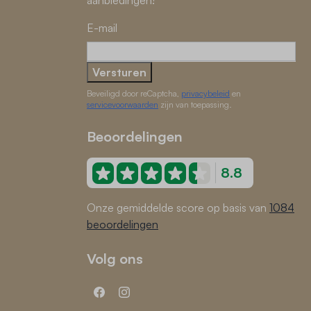
aanbiedingen!
E-mail
Versturen
Beveiligd door reCaptcha,
privacybeleid
en
servicevoorwaarden
zijn van toepassing.
Beoordelingen
8.8
Onze gemiddelde score op basis van
1084
beoordelingen
Volg ons