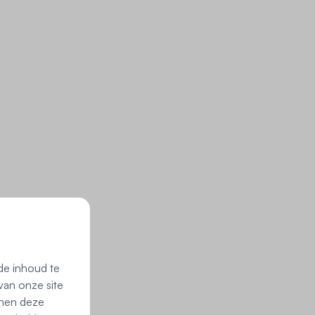
de inhoud te
van onze site
nnen deze