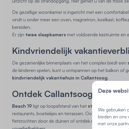
uitzicht op de strandopgang. Hier geniet u van de frisse z
De gezellige woonkamer is ingericht met een comfortabele
vindt u onder meer een oven, magnetron, koelkast, koffiez
bereiden.
Er zijn
twee slaapkamers
met voldoende kastruimte en e
Kindvriendelijk vakantieverbli
De gezamenlijke binnenplaats van het complex biedt een
de kinderen spelen, kunt u ontspannen op het balkon of 
kindvriendelijk vakantiehuis in Callantsoog
.
Deze websi
Ontdek Callantsoog en omg
Beach 19
ligt op loopafstand van het
strand van Callan
We gebruiken c
restaurants, boetiekjes en terrassen. Ook de omgeving is 
bieden en ons v
fietstochten door de duinen of ontdek natuurgebied
het
met onze partn
vogelliefhebbers.