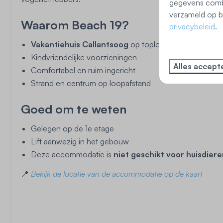
gegevens combi
verzameld op ba
Waarom Beach 19?
privacybeleid
.
Vakantiehuis Callantsoog
op toplocatie
Kindvriendelijke voorzieningen
Alles accept
Comfortabel en ruim ingericht
Strand en centrum op loopafstand
Goed om te weten
Gelegen op de 1e etage
Lift aanwezig in het gebouw
Deze accommodatie is
niet geschikt voor huisdier
📍
Bekijk de locatie van de accommodatie op de kaart