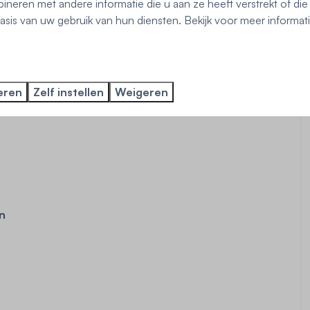
neren met andere informatie die u aan ze heeft verstrekt of di
sis van uw gebruik van hun diensten. Bekijk voor meer informat
eren
Zelf instellen
Weigeren
en