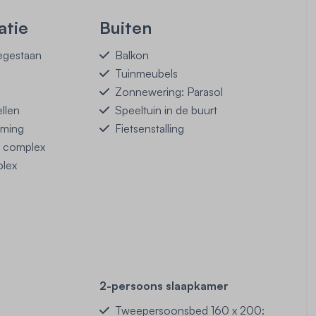
tie
Buiten
egestaan
Balkon
Tuinmeubels
Zonnewering: Parasol
llen
Speeltuin in de buurt
rming
Fietsenstalling
n complex
plex
2-persoons slaapkamer
Tweepersoonsbed 160 x 200: