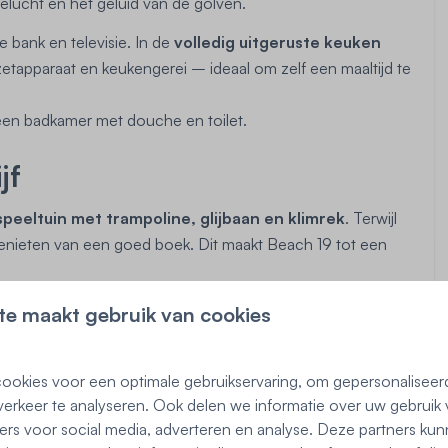
eelucht en het geluid van de golven.
 bank en televisie. In de
volledig uitgeruste keuken
etapparaat en keukengerei – ideaal om zelf een maaltijd te
en badkamer met douche en toilet.
jf
speeltuin met trampoline, glijbaan en klimrek
. Terwijl
genieten van een goed boek. Dit maakt Beach 19 tot een
te maakt gebruik van cookies
eving
tsoog
en het levendige dorpscentrum met gezellige
ookies voor een optimale gebruikservaring, om gepersonaliseer
prachtig: maak lange wandelingen langs de kust,
erkeer te analyseren. Ook delen we informatie over uw gebruik 
 Zwanenwater
, een paradijs voor wandelaars en
ers voor social media, adverteren en analyse. Deze partners ku