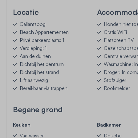
Locatie
Accommoda
Callantsoog
Honden niet to
Beach Appartementen
Gratis WiFi
Privé parkeerplaats: 1
Flatscreen TV
Verdieping: 1
Gezelschapsspe
Aan de duinen
Centrale verwa
Dichtbij het centrum
Wasmachine: I
Dichtbij het strand
Droger: In com
Lift aanwezig
Stofzuiger
Bereikbaar via trappen
Rookmelder
Begane grond
Keuken
Badkamer
Vaatwasser
Douche