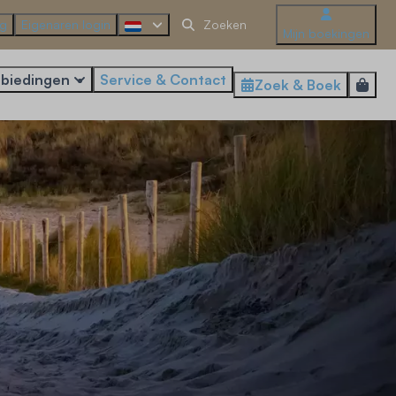
ng
Eigenaren login
Mijn boekingen
biedingen
Service & Contact
Zoek & Boek