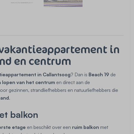
 vakantieappartement in
rand en centrum
ntieappartement in Callantsoog
? Dan is
Beach 19
de
n lopen van het centrum
en direct aan de
 voor gezinnen, strandliefhebbers en natuurliefhebbers die
land
.
et balkon
erste etage
en beschikt over een
ruim balkon
met