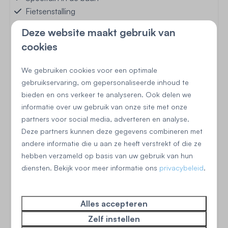
Fietsenstalling
Deze website maakt gebruik van
cookies
Begane grond
We gebruiken cookies voor een optimale
gebruikservaring, om gepersonaliseerde inhoud te
bieden en ons verkeer te analyseren. Ook delen we
Keuken
informatie over uw gebruik van onze site met onze
Vaatwasser
partners voor social media, adverteren en analyse.
Magnetron: Combimagnetron
Deze partners kunnen deze gegevens combineren met
Koelkast: Met vriesvak
andere informatie die u aan ze heeft verstrekt of die ze
Inductie kookplaat: 4-pits
hebben verzameld op basis van uw gebruik van hun
Filter koffieapparaat
diensten. Bekijk voor meer informatie ons
privacybeleid
.
Senseo (pads)
Broodrooster
Alles accepteren
2-persoons slaapkamer
Zelf instellen