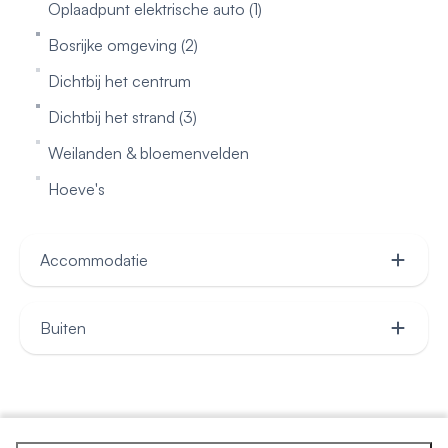
Oplaadpunt elektrische auto (1)
Bosrijke omgeving (2)
Dichtbij het centrum
Dichtbij het strand (3)
Weilanden & bloemenvelden
Hoeve's
Accommodatie
Honden welkom
Buiten
Honden niet toegestaan
Omheinde tuin (1)
Geheel gelijkvloers (3)
Privé zwembad
Open haard