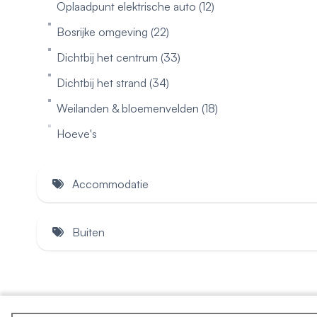
Oplaadpunt elektrische auto (12)
Bosrijke omgeving (22)
Dichtbij het centrum (33)
Dichtbij het strand (34)
Weilanden & bloemenvelden (18)
Hoeve's
Accommodatie
Honden welkom (1)
Buiten
Honden niet toegestaan (11)
Omheinde tuin (30)
Geheel gelijkvloers (36)
Privé zwembad
Open haard