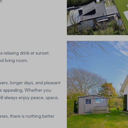
f:
a relaxing drink at sunset.
d living room.
wers, longer days, and pleasant
e appealing. Whether you
ill always enjoy peace, space,
nes, there is nothing better