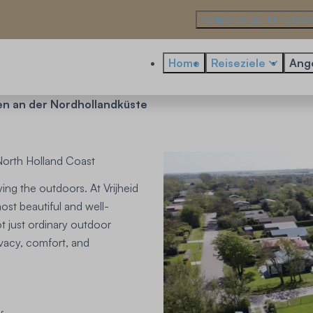
Vermieten Sie Ihr Ferien
Home
Reiseziele
Ang
en an der Nordhollandküste
North Holland Coast
ying the outdoors. At Vrijheid
ost beautiful and well-
t just ordinary outdoor
ivacy, comfort, and