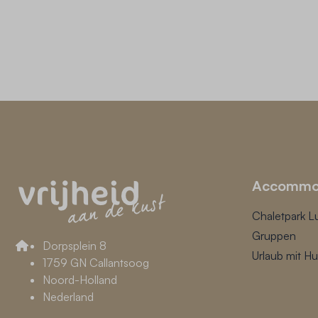
Accommo
Chaletpark Lu
Gruppen
Dorpsplein 8
Urlaub mit H
1759 GN Callantsoog
Noord-Holland
Nederland