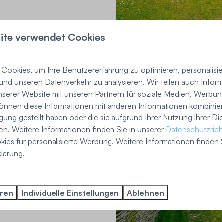
This means safe outdoor play,
ite verwendet Cookies
r. A beautiful garden adds an
.
Cookies, um Ihre Benutzererfahrung zu optimieren, personalisier
 und unseren Datenverkehr zu analysieren. Wir teilen auch Infor
nserer Website mit unseren Partnern für soziale Medien, Werbun
rrounded by nature. When you
können diese Informationen mit anderen Informationen kombinier
e. That is what makes a
gung gestellt haben oder die sie aufgrund Ihrer Nutzung ihrer Di
om of the outdoors combined
n. Weitere Informationen finden Sie in unserer
Datenschutzricht
es für personalisierte Werbung. Weitere Informationen finden S
lärung.
n truly enjoy? Discover the
derful outdoor living on the
eren
Individuelle Einstellungen
Ablehnen