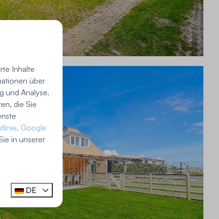
te Inhalte
mationen über
g und Analyse.
en, die Sie
enste
linie
.
Google
ie in unserer
DE