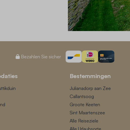
Bezahlen Sie sicher
daties
Bestemmingen
ttikduin
Julianadorp aan Zee
Callantsoog
und
Groote Keeten
Sint Maartenszee
Alle Reiseziele
Alle Urlaubsorte