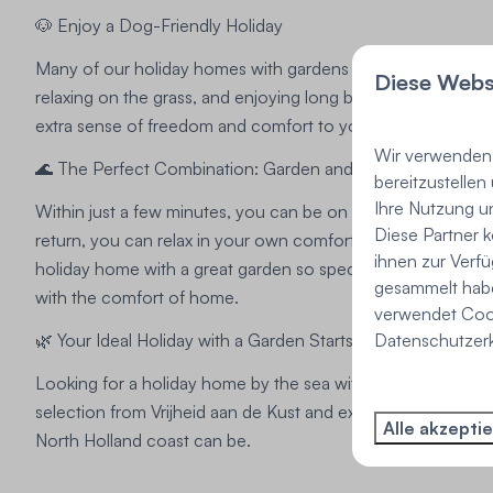
🐶 Enjoy a Dog-Friendly Holiday
Many of our holiday homes with gardens are dog-friendly. 
Diese Webs
relaxing on the grass, and enjoying long beach days togethe
extra sense of freedom and comfort to your coastal holiday
Wir verwenden 
🌊 The Perfect Combination: Garden and Beach
bereitzustellen
Ihre Nutzung u
Within just a few minutes, you can be on the beach or su
Diese Partner 
return, you can relax in your own comfortable outdoor spac
ihnen zur Verfü
holiday home with a great garden so special: all the freed
gesammelt habe
with the comfort of home.
verwendet Cooki
Datenschutzerk
🌿 Your Ideal Holiday with a Garden Starts Here
Looking for a holiday home by the sea with a garden you ca
selection from Vrijheid aan de Kust and experience how won
Alle akzepti
North Holland coast can be.